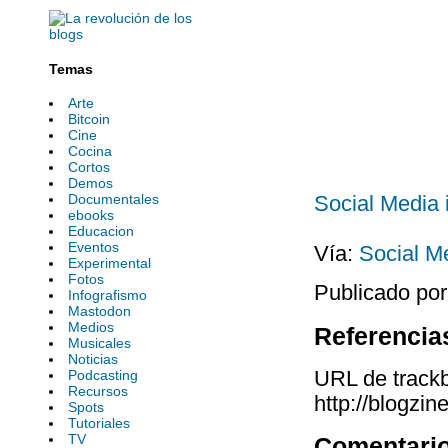
Temas
Arte
Bitcoin
Cine
Cocina
Cortos
Demos
Documentales
Social Media 
ebooks
Educacion
Eventos
Vía:
Social M
Experimental
Fotos
Publicado por
Infografismo
Mastodon
Medios
Referencia
Musicales
Noticias
URL de trackb
Podcasting
Recursos
http://blogzi
Spots
Tutoriales
TV
Comentari