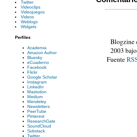
Twitter
Videoclips
Videojuegos
Videos
Weblogs
Widgets
Perfiles
Blogzine 
Academia
2003 bajo
Amazon Author
Fuente
RSS
Bluesky
eCuaderno
Facebook
Flickr
Google Scholar
Instagram
LinkedIn
Mastodon
Medium
Mendeley
Newsletters
PeerTube
Pinterest
ResearchGate
SoundCloud
Substack
Twitter